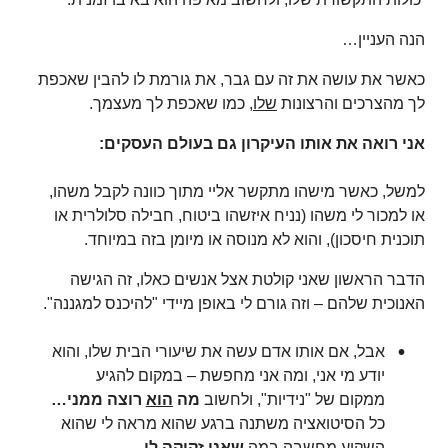
הנה העניין…
כאשר את עושה את זה עם גבר, את גורמת לו להבין שאכפת
לך מהצרכים והרצונות
שלו
, כמו שאכפת לך מעצמך.
אני רואה את אותו העיקרון גם בעולם העסקים:
למשל, כאשר מישהו מתקשר אליי מתוך כוונה לקבל משהו,
או למכור לי משהו (נניח איזשהו ביטוח, חבילה סלולרית או
תוכנית חיסכון), והוא לא מנוסה או מיומן בזה במיוחד.
הדבר הראשון שאני קולטת אצל אנשים כאלו, זה הגישה
האנוכית שלהם – וזה גורם לי באופן מיידי "להיכנס למגננה".
אבל, אם אותו אדם עשה את שיעורי הבית שלו, והוא
יודע מי אני, ומה אני מחפשת – במקום להגיע
ממקום של "נידיות", ולחשוב
מה
הוא
רוצה ממני…
כל הסיטואציה משתנה ברגע שהוא מראה לי שהוא
השקיע מחשבה במה
שאני זקוקה לו
.