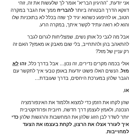
אני יודעת, "ההיגיון הבריא" אומר לך שלעשות את זה, זוהי
דווקא הדרך הבטוחה ביותר
להבריח
ממך את הגבר במקרה
הטוב, או להיפגע כשהוא יגיד לך שזה בכלל לא בתוכניות שלו
והוא לא רואה עתיד לקשר איתך, במקרה הרע.
אבל מה לגבי כל אותן נשים, שמצליחות לגרום לגבר
להתאהב בהן ולהתחייב, בלי שום מאבק או מאמץ? האם זה
רק עניין של מזל?
אולי בכמה מקרים נדירים, זה נכון… אבל בדרך כלל,
זהו
לא
מזל.
הנשים האלו פשוט יודעות באופן טבעי איך לתקשר עם
הגבר שלהן במערכת היחסים, בדרך שעובדת…
או
,
שהן לקחו את הזמן כדי למצוא וללמוד את האינפורמציה
הנכונה, ולאמץ לעצמן דרך חדשה, חיובית ופרודוקטיבית
יותר לשדר לבן הזוג שלהן את המחשבות והרגשות שלהן
כדי
איך לעורר אצלו את הרצון, לקחת בעצמו את הצעד
למחוייבות.