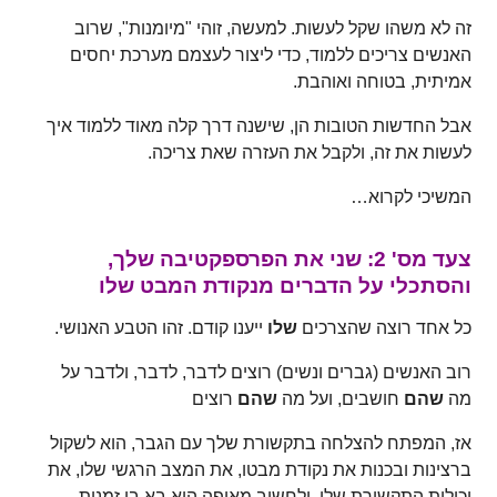
זה לא משהו שקל לעשות. למעשה, זוהי "מיומנות", שרוב
האנשים צריכים ללמוד, כדי ליצור לעצמם מערכת יחסים
אמיתית, בטוחה ואוהבת.
אבל החדשות הטובות הן, שישנה דרך קלה מאוד ללמוד איך
לעשות את זה, ולקבל את העזרה שאת צריכה.
המשיכי לקרוא…
צעד מס' 2: שני את הפרספקטיבה שלך,
והסתכלי על הדברים מנקודת המבט שלו
כל אחד רוצה שהצרכים
שלו
ייענו קודם. זהו הטבע האנושי.
רוב האנשים (גברים ונשים) רוצים לדבר, לדבר, ולדבר על
מה
שהם
חושבים, ועל מה
שהם
רוצים
אז, המפתח להצלחה בתקשורת שלך עם הגבר, הוא לשקול
ברצינות ובכנות את נקודת מבטו, את המצב הרגשי שלו, את
יכולות התקשורת שלו, ולחשוב מאיפה הוא בא בו זמנית.