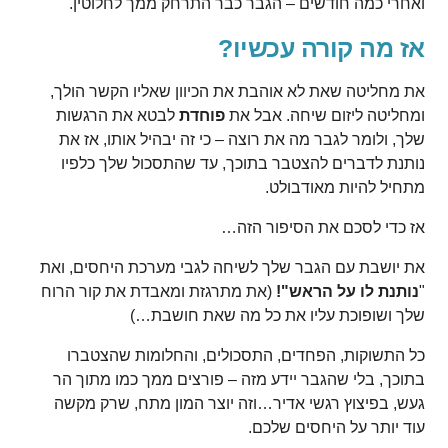
ואחרי כמה חודשים – הגבר כבר התרחק ממך לחלוטין.
אז מה קורה עכשיו?
את מחליטה שאת לא אוהבת את הכיוון שאליו הקשר הולך,
ומחליטה ליזום שיחה. אבל את
פוחדת
לבטא את הרגשות
שלך, ולומר לגבר מה את רוצה – כי זה יבהיל אותו, אז את
נותנת לדברים להצטבר בתוכך, עד שהתסכול שלך כלפיו
מתחיל להיות מאודבולט.
אז כדי לסכם את הסיפור הזה…
את יושבת עם הגבר שלך לשיחה לגבי מערכת היחסים, ואת
"
נותנת לו על הראש"!
(את מתרגזת ומאבדת את קור הרוח
שלך ושופוכת עליו את כל מה שאת חושבת…)
כל התשוקות, הפחדים, התסכולים, והחלומות שהצטברו
בתוכך, בלי שהגבר יידע מזה – פורצים ממך כמו מתוך הר
געש, בפיצוץ רגשי אדיר…וזה יוצר המון מתח, שרק מקשה
עוד יותר על היחסים שלכם.