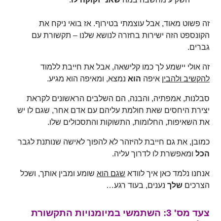
זה פשוט מאוד, אבל עוצמתי בטירוף. אז בואי ניקח את
הקונספט הזה ישירות בחזרה לנושא שלנו – תקשורת עם
גברים.
זה אולי יישמע לך כמו קלישאה, אבל את חייבת ללמוד
להקשיב ולהבין
איפה
הוא
נמצא, ומאיפה הוא מגיע.
סבלנות, אמפתיה, והבנה, הם השלבים הראשונים לקראת
יצירת היחסים שאת חולמת עליהם עם אדם אחר, שגם לו יש
את השאיפות, החלומות, התשוקות והתסכולים שלו.
כמובן, את גם חייבת להיזהר לא להפוך לאישה שנותנת לגבר
הכל
ומאפשרת לו לדרוך עליה.
אנחנו נלמד כאן איך לוודא
שגם הוא
שומע ומבין אותך, ושכל
הצרכים
שלך
נענים, בעוד רגע…
צעד מס' 3: השתמשי במיומנויות התקשורת